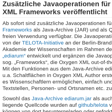
Zusätzliche Javaoperationen fü
XML Frameworks veröffentlicht
Ab sofort sind zusätzliche Javaoperationen f
Frameworks
als Java-Archive (JAR) und als Q
freien Verwendung verfügbar. Die Javaopera
von der
TELOTA-Initiative
an der Berlin-Bran
Akademie der Wissenschaften im Rahmen de
„ediarum“
entwickelt und ergänzen die Javaop
sog. „Frameworks“, die Oxygen XML out-of-the
Mit den Funktionen aus dem Java-Archive ed
u.a. Schaltflächen in Oxygen XML Author erste
es Wissenschaftlern ermöglichen, einfach und
Textstellen, Personen- und Ortsnamen etc. zu 
Sowohl das
Java-Archive ediarum.jar
als auc
liegende Quellcode wurden auf
github/telota
v
können von dort heruntergeladen oder geforkt