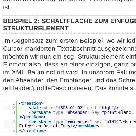
ist.
BEISPIEL 2: SCHALTFLÄCHE ZUM EINFÜG
STRUKTURELEMENT
Im Gegensatz zum ersten Beispiel, wo wir ledi
Cursor markierten Textabschnitt ausgezeichn
möchten wir nun ein sog. Strukturelement ein
Element also, dass an einer einzigen, ganz b
im XML-Baum notiert wird. In unserem Fall mö
den Absender, den Empfänger und das Schre
teiHeader/profileDesc notieren. Das könnte s
1
<
creation
>
2
<
date
when
=
"1808-01-02"
cert
=
"high"
/>
3
<
persName
type
=
"absender"
key
=
"p216"
>Blanc, 
</
persName
>
4
<
persName
type
=
"empfänger"
key
=
"p1914"
>Schle
Friedrich Daniel Ernst</
persName
>
5
</
creation
>