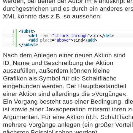
werden, bei denen der Autor im Manuskript er
durchgestrichen und es durch ein anderes erse
XML könnte das z.B. so aussehen:
1
<
subst
>
2
<
del
rend
=
"struck-through"
>bin</
del
>
3
<
add
place
=
"above"
>sind</
add
>
4
</
subst
>
Nach dem Anlegen einer neuen Aktion sind
ID, Name und Beschreibung der Aktion
auszufüllen, außerdem können kleine
Grafiken als Symbol für die Schaltfläche
eingebunden werden. Der Hauptbestandteil
einer Aktion sind allerdings die »Vorgänge«.
Ein Vorgang besteht aus einer Bedingung, die
ist sowie einer Javaoperation mitsamt ihren 
Argumenten. Für eine Aktion (d.h. Schaltfläc
mehrere Vorgänge anlegen (ein großer Vorteil,
nächsten Beispiel sehen werden).