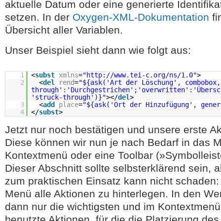
aktuelle Datum oder eine generierte Identifi
setzen. In der
Oxygen-XML-Dokumentation
fi
Übersicht aller Variablen.
Unser Beispiel sieht dann wie folgt aus:
1
<
subst
xmlns
=
"
http://www.tei-c.org/ns/1.0
"
>
2
<
del
rend
=
"${ask('Art der Löschung', combobox,
through':'Durchgestrichen';'overwritten':'Übersc
'struck-through')}"
></
del
>
3
<
add
place
=
"${ask('Ort der Hinzufügung', gener
4
</
subst
>
Jetzt nur noch bestätigen und unsere erste Akti
Diese können wir nun je nach Bedarf in das 
Kontextmenü oder eine Toolbar (»Symbolleist
Dieser Abschnitt sollte selbsterklärend sein, 
zum praktischen Einsatz kann nicht schaden: e
Menü alle Aktionen zu hinterlegen. In den We
dann nur die wichtigsten und im Kontextmenü 
benutzte Aktionen, für die die Platzierung des