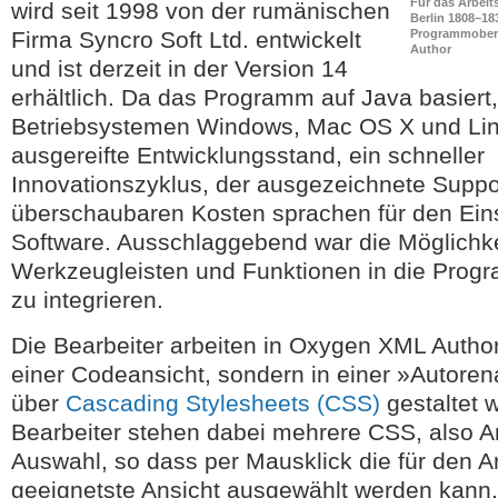
Für das Arbeit
wird seit 1998 von der rumänischen
Berlin 1808–18
Firma Syncro Soft Ltd. entwickelt
Programmober
Author
und ist derzeit in der Version 14
erhältlich. Da das Programm auf Java basiert,
Betriebsystemen Windows, Mac OS X und Lin
ausgereifte Entwicklungsstand, ein schneller
Innovationszyklus, der ausgezeichnete Suppo
überschaubaren Kosten sprachen für den Eins
Software. Ausschlaggebend war die Möglichke
Werkzeugleisten und Funktionen in die Prog
zu integrieren.
Die Bearbeiter arbeiten in Oxygen XML Autho
einer Codeansicht, sondern in einer »Autoren
über
Cascading Stylesheets (CSS)
gestaltet 
Bearbeiter stehen dabei mehrere CSS, also A
Auswahl, so dass per Mausklick die für den Ar
geeignetste Ansicht ausgewählt werden kann